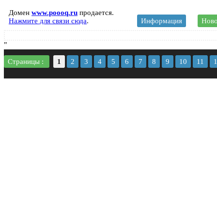
Домен
www.poooq.ru
продается.
Нажмите для связи сюда
.
Информация
Ново
"
Страницы :
1
2
3
4
5
6
7
8
9
10
11