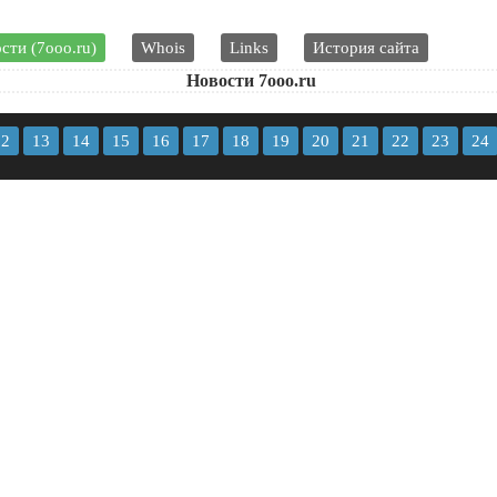
сти (7ooo.ru)
Whois
Links
История сайта
Новости 7ooo.ru
12
13
14
15
16
17
18
19
20
21
22
23
24